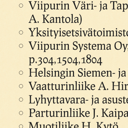
Viipurin Väri- ja Ta
A. Kantola)
Yksityisetsivätoimist
Viipurin Systema Oy,
p.304,1504,1804
Helsingin Siemen- ja
Vaatturinliike A. Hi
Lyhyttavara- ja asuste
Parturinliike J. Kaip
Muotiliike H. Kytö