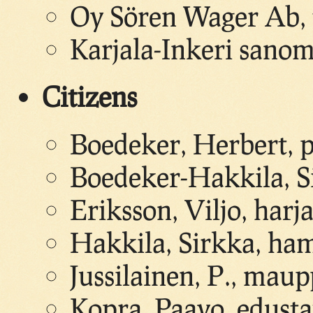
Oy Sören Wager Ab, to
Karjala-Inkeri sanoma
Citizens
Boedeker, Herbert, 
Boedeker-Hakkila, S
Eriksson, Viljo, harj
Hakkila, Sirkka, ha
Jussilainen, P., mau
Kopra, Paavo, edusta