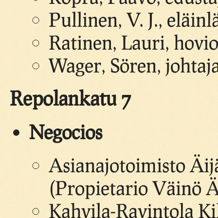
Pullinen, V. J., eläin
Ratinen, Lauri, hovio
Wager, Sören, johtaj
Repolankatu 7
Negocios
Asianajotoimisto Äij
(Propietario Väinö Ä
Kahvila-Ravintola Kil