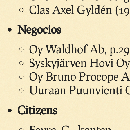
Clas Axel Gyldén (19
Negocios
Oy Waldhof Ab, p.29
Syskyjärven Hovi Oy,
Oy Bruno Procope Ab
Uuraan Puunvienti Oy
Citizens
Favre, G., kapten