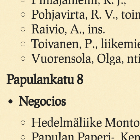
Pohjavirta, R. V., to
Raivio, A., ins.
Toivanen, P., liikemi
Vuorensola, Olga, nt
Papulankatu 8
Negocios
Hedelmäliike Monto
Papulan Paperi-, Kemi