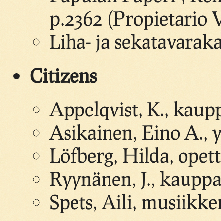
p.2362 (Propietario 
Liha- ja sekatavara
Citizens
Appelqvist, K., kaup
Asikainen, Eino A., 
Löfberg, Hilda, opett
Ryynänen, J., kaupp
Spets, Aili, musiikke