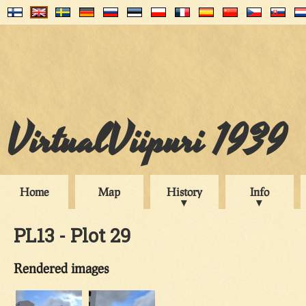
VirtualViipuri 1939
Home
Map
History
Info
PL13 - Plot 29
Rendered images