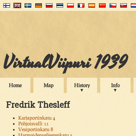
VirtualViipuri 1939
Home
Map
History
Info
Fredrik Thesleff
Karjaportinkatu 4
Pohjoisvalli 11
Vesiportinkatu 8
Harmaidenveljestenkatu 5