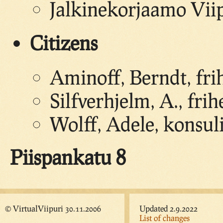
Jalkinekorjaamo Vii
Citizens
Aminoff, Berndt, fri
Silfverhjelm, A., fri
Wolff, Adele, konsul
Piispankatu 8
© VirtualViipuri 30.11.2006
Updated 2.9.2022
List of changes