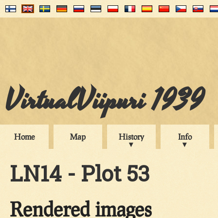
VirtualViipuri 1939
Home
Map
History
Info
LN14 - Plot 53
Rendered images