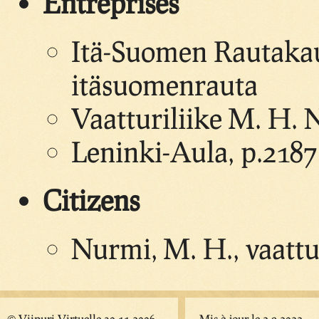
Entreprises
Itä-Suomen Rautaka
itäsuomenrauta
Vaatturiliike M. H. 
Leninki-Aula, p.218
Citizens
Nurmi, M. H., vaattu
© Viipuri Virtuelle 30.11.2006
Mis à jour le 2.9.2022