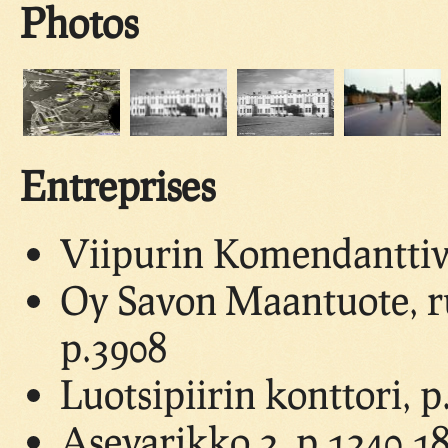
Photos
Entreprises
Viipurin Komendanttivi
Oy Savon Maantuote, ru
p.3908
Luotsipiirin konttori, p
Asevarikko 2, p.1240,1