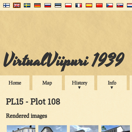
VirtualViipuri 1939
Home
Map
History
Info
PL15 - Plot 108
Rendered images