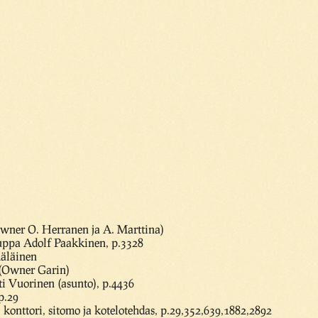
Owner O. Herranen ja A. Marttina)
uppa Adolf Paakkinen, p.3328
mäläinen
0 (Owner Garin)
ti Vuorinen (asunto), p.4436
p.29
 konttori, sitomo ja kotelotehdas, p.29,352,639,1882,2892