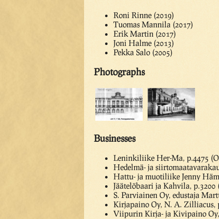
Roni Rinne (2019)
Tuomas Mannila (2017)
Erik Martin (2017)
Joni Halme (2013)
Pekka Salo (2005)
Photographs
Businesses
Leninkiliike Her-Ma, p.4475 (
Hedelmä- ja siirtomaatavaraka
Hattu- ja muotiliike Jenny Hä
Jäätelöbaari ja Kahvila, p.320
S. Parviainen Oy, edustaja Mart
Kirjapaino Oy, N. A. Zilliacus, 
Viipurin Kirja- ja Kivipaino Oy,