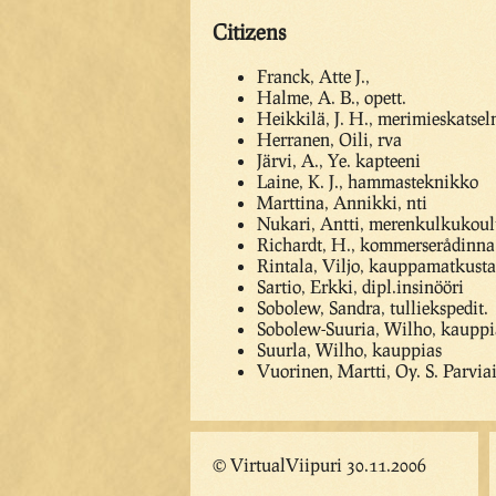
Citizens
Franck, Atte J.,
Halme, A. B., opett.
Heikkilä, J. H., merimieskatse
Herranen, Oili, rva
Järvi, A., Ye. kapteeni
Laine, K. J., hammasteknikko
Marttina, Annikki, nti
Nukari, Antti, merenkulkukoul
Richardt, H., kommerserådinna
Rintala, Viljo, kauppamatkusta
Sartio, Erkki, dipl.insinööri
Sobolew, Sandra, tulliekspedit.
Sobolew-Suuria, Wilho, kauppi
Suurla, Wilho, kauppias
Vuorinen, Martti, Oy. S. Parviai
© VirtualViipuri 30.11.2006