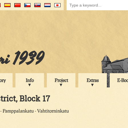
uri 1939
ory
Info
Project
Extras
E-Bo
trict, Block 17
 - Pamppalankatu - Vahtitorninkatu