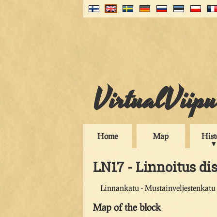
VirtualViip
Home
Map
Hist
LN17 - Linnoitus dis
Linnankatu - Mustainveljestenkatu
Map of the block