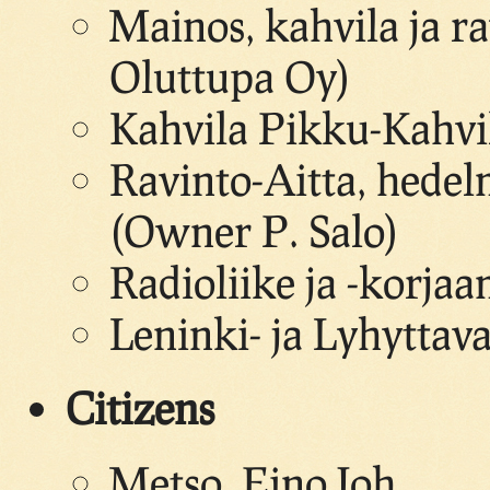
Mainos, kahvila ja r
Oluttupa Oy)
Kahvila Pikku-Kahvi
Ravinto-Aitta, hedel
(Owner P. Salo)
Radioliike ja -korjaa
Leninki- ja Lyhyttav
Citizens
Metso, Eino Joh.,