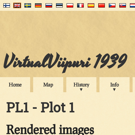
VirtualViipuri 1939
Home
Map
History
Info
PL1 - Plot 1
Rendered images