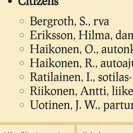
Citizens
Bergroth, S., rva
Eriksson, Hilma, dam
Haikonen, O., autonk
Haikonen, R., autoaj
Ratilainen, I., sotilas-
Riikonen, Antti, liik
Uotinen, J. W., partu