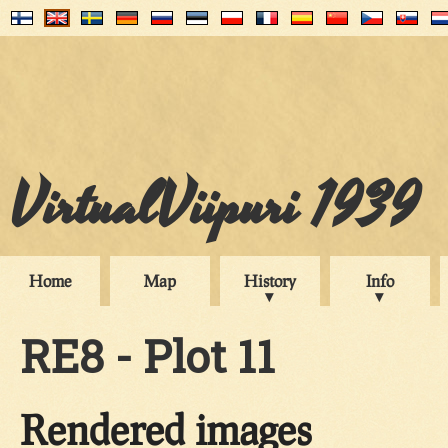
VirtualViipuri 1939
Home
Map
History
Info
RE8 - Plot 11
Rendered images