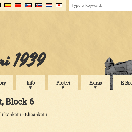
uri 1939
ory
Info
Project
Extras
E-Bo
t, Block 6
llukankatu - Eliaankatu