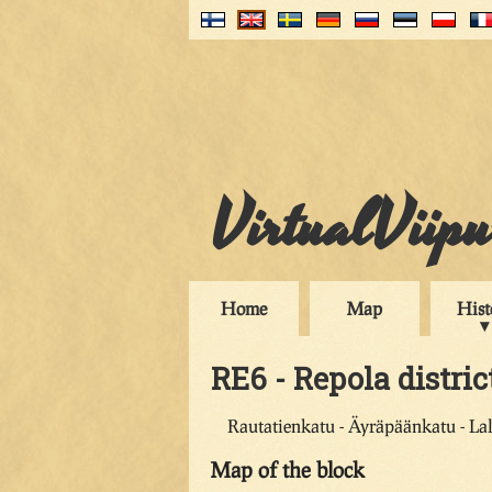
VirtualViip
Home
Map
Hist
RE6 - Repola distric
Rautatienkatu - Äyräpäänkatu - La
Map of the block