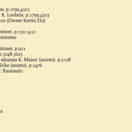
as, p.1799,4303
 K. Louhela, p.1799,4303
020 (Owner Kerttu Elo)
nttori, p.130,1412
lmistamo
skinen, p.921
2,3048,3625
 edustaja K. Majuri (asunto), p.2108
liike (asunto), p.2476
V. Rantasalo
ja