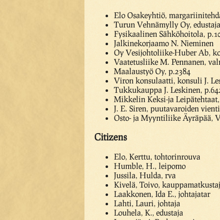
Elo Osakeyhtiö, margariinitehd
Turun Vehnämylly Oy, edustaja
Fysikaalinen Sähköhoitola, p.1
Jalkinekorjaamo N. Nieminen
Oy Vesijohtoliike-Huber Ab, ko
Vaatetusliike M. Pennanen, va
Maalaustyö Oy, p.2384
Viron konsulaatti, konsuli J. Le
Tukkukauppa J. Leskinen, p.64
Mikkelin Keksi-ja Leipätehtaat,
J. E. Siren, puutavaroiden vienti
Osto- ja Myyntiliike Äyräpää, 
Citizens
Elo, Kerttu, tohtorinrouva
Humble, H., leipomo
Jussila, Hulda, rva
Kivelä, Toivo, kauppamatkusta
Laakkonen, Ida E., johtajatar
Lahti, Lauri, johtaja
Louhela, K., edustaja