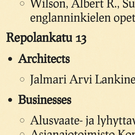
Wilson, Albert R., S
englanninkielen opet
Repolankatu 13
Architects
Jalmari Arvi Lankin
Businesses
Alusvaate- ja lyhytta
Asianajotoimisto Kon