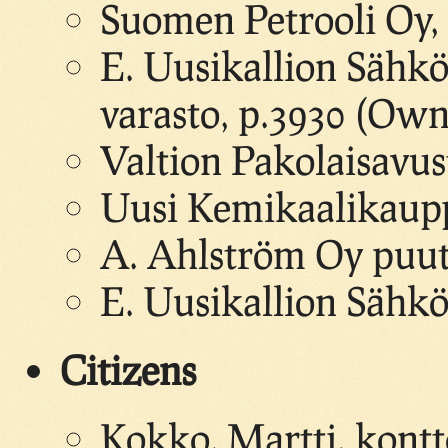
Suomen Petrooli Oy, 
E. Uusikallion Sähkö
varasto, p.3930 (Own
Valtion Pakolaisavus
Uusi Kemikaalikaupp
A. Ahlström Oy puuta
E. Uusikallion Sähkö
Citizens
Kokko, Martti, kontt