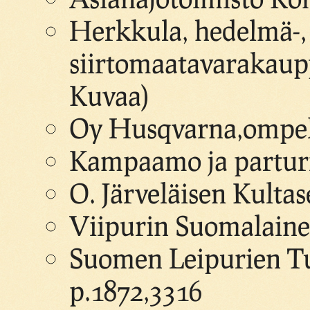
Herkkula, hedelmä-,
siirtomaatavarakaup
Kuvaa)
Oy Husqvarna,ompelu
Kampaamo ja parturil
O. Järveläisen Kultas
Viipurin Suomalaine
Suomen Leipurien Tu
p.1872,3316