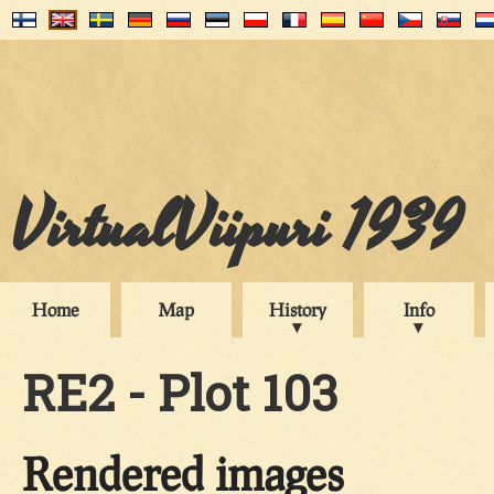
VirtualViipuri 1939
Home
Map
History
Info
RE2 - Plot 103
Rendered images