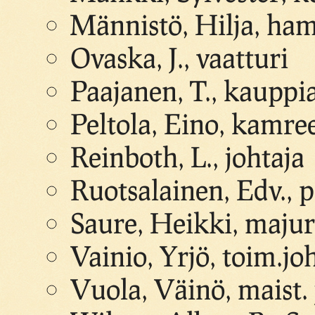
Männistö, Hilja, ha
Ovaska, J., vaatturi
Paajanen, T., kauppi
Peltola, Eino, kamre
Reinboth, L., johtaja
Ruotsalainen, Edv., p
Saure, Heikki, majur
Vainio, Yrjö, toim.jo
Vuola, Väinö, maist.