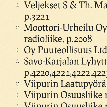
Veljekset S & Th. Ma
p.3221
Moottori-Urheilu Oy,
radioliike, p.2008
Oy Puuteollisuus Ltd,
Savo-Karjalan Lyhytt
p.4220,4221,4222,422
Viipurin Laatupyörä
Viipurin Osuusliike 
Viipurin Osuusliike 