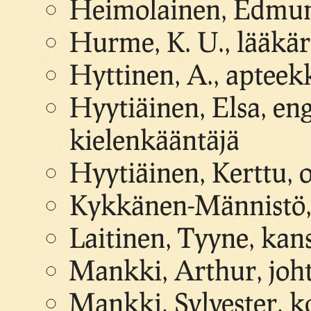
Heimolainen, Edmun
Hurme, K. U., lääkär
Hyttinen, A., apteek
Hyytiäinen, Elsa, en
kielenkääntäjä
Hyytiäinen, Kerttu, o
Kykkänen-Männistö,
Laitinen, Tyyne, kan
Mankki, Arthur, joht
Mankki, Sylvester, k