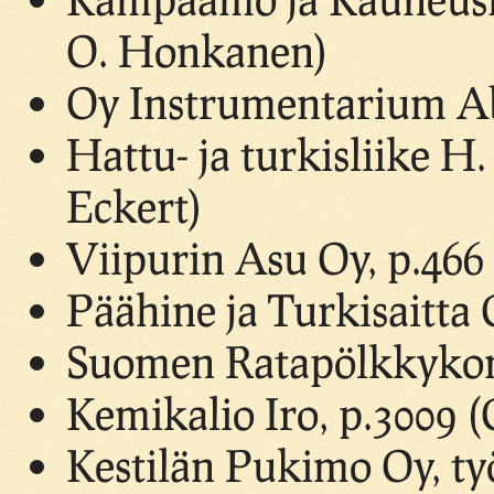
O. Honkanen)
Oy Instrumentarium Ab
Hattu- ja turkisliike H
Eckert)
Viipurin Asu Oy, p.466
Päähine ja Turkisaitta 
Suomen Ratapölkkykont
Kemikalio Iro, p.3009 
Kestilän Pukimo Oy, ty