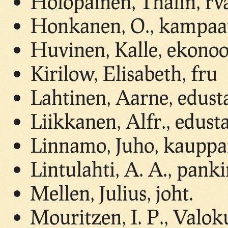
Holopainen, Thalin, rv
Honkanen, O., kampaa
Huvinen, Kalle, ekono
Kirilow, Elisabeth, fru
Lahtinen, Aarne, edust
Liikkanen, Alfr., edust
Linnamo, Juho, kaupp
Lintulahti, A. A., pank
Mellen, Julius, joht.
Mouritzen, I. P., Valok