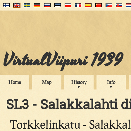
VirtualViipuri 1939
Home
Map
History
Info
SL3 - Salakkalahti di
Torkkelinkatu - Salakka