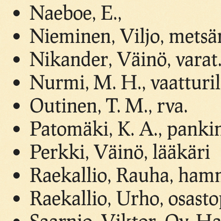
Naeboe, E.,
Nieminen, Viljo, metsä
Nikander, Väinö, varat.
Nurmi, M. H., vaatturil
Outinen, T. M., rva.
Patomäki, K. A., panki
Perkki, Väinö, lääkäri
Raekallio, Rauha, ham
Raekallio, Urho, osast
Saarnio, Viktor, Oy. H