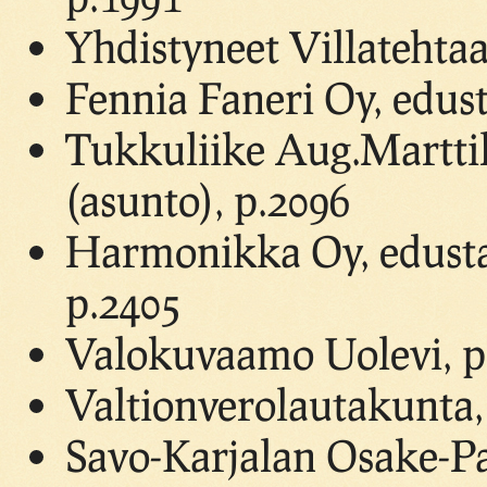
Yhdistyneet Villatehtaa
Fennia Faneri Oy, edust
Tukkuliike Aug.Marttil
(asunto), p.2096
Harmonikka Oy, edustaj
p.2405
Valokuvaamo Uolevi, p.
Valtionverolautakunta,
Savo-Karjalan Osake-Pa