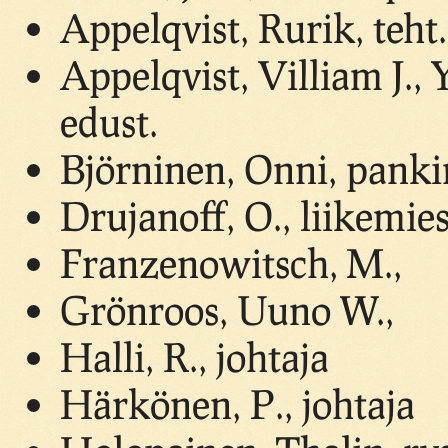
Appelqvist, Rurik, teht.
Appelqvist, Villiam J.,
edust.
Björninen, Onni, panki
Drujanoff, O., liikemie
Franzenowitsch, M.,
Grönroos, Uuno W.,
Halli, R., johtaja
Härkönen, P., johtaja