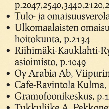
p.2047,2540,3440,2120,
Tulo- ja omaisuusverol
Ulkomaalaisten omaisu
hoitokunta, p.2134
Riihimäki-Kauklahti-Ryt
asioimisto, p.1049
Oy Arabia Ab, Viipurin 
Cafe-Ravintola Kulma, 
Gramofoonikeskus, p.
Tukkuliike A. Pekkonen