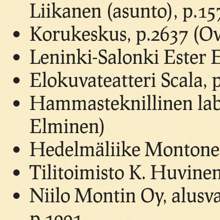
Liikanen (asunto), p.15
Korukeskus, p.2637 (O
Leninki-Salonki Ester 
Elokuvateatteri Scala,
Hammasteknillinen labo
Elminen)
Hedelmäliike Montone
Tilitoimisto K. Huvinen
Niilo Montin Oy, alusvaa
p.1991