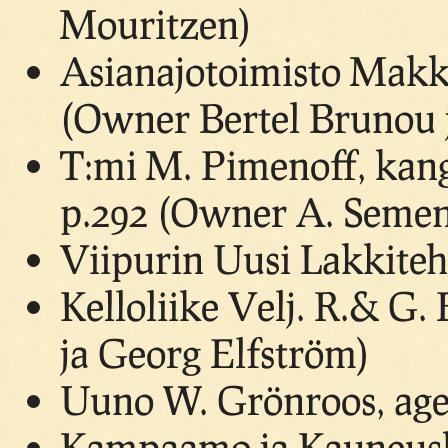
Mouritzen)
Asianajotoimisto Makk
(Owner Bertel Brunou j
T:mi M. Pimenoff, kan
p.292 (Owner A. Semen
Viipurin Uusi Lakkiteh
Kelloliike Velj. R.& G.
ja Georg Elfström)
Uuno W. Grönroos, age
Kampaamo ja Kauneusho