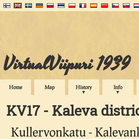
VirtualViipuri 1939
Home
Map
History
Info
KV17 - Kaleva distric
Kullervonkatu - Kalevan