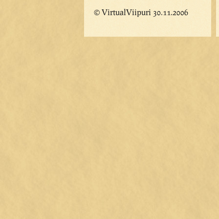
© VirtualViipuri 30.11.2006