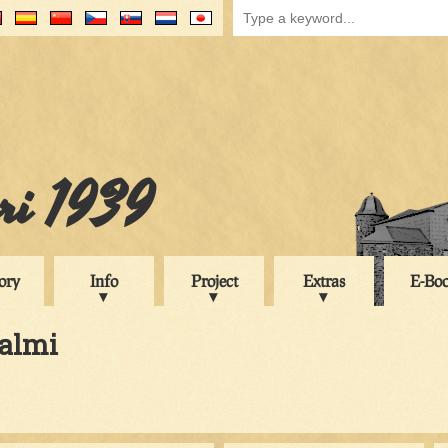
uri 1939
ory
Info
Project
Extras
E-Bo
salmi