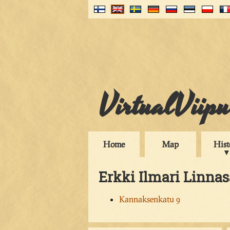
VirtualViip
Home
Map
Hist
Erkki Ilmari Linna
Kannaksenkatu 9